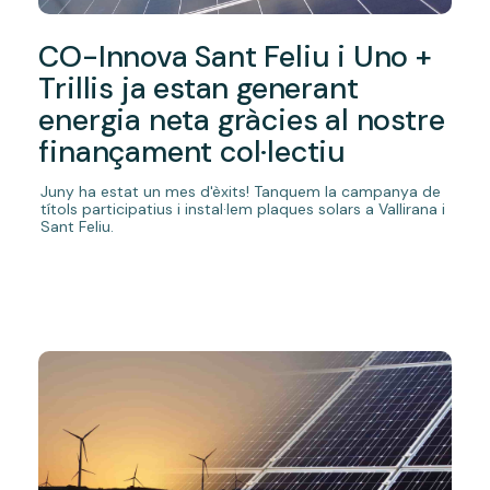
CO-Innova Sant Feliu i Uno +
Trillis ja estan generant
energia neta gràcies al nostre
finançament col·lectiu
Juny ha estat un mes d'èxits! Tanquem la campanya de
títols participatius i instal·lem plaques solars a Vallirana i
Sant Feliu.