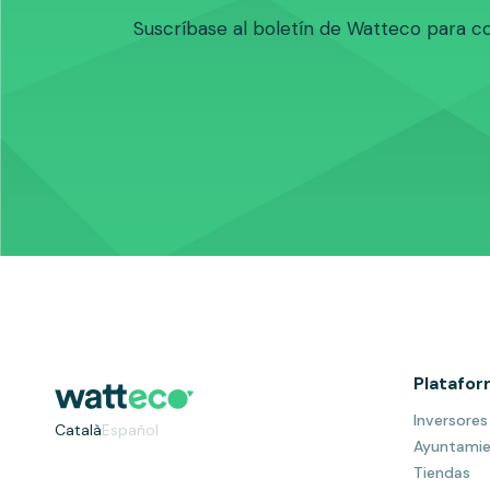
Suscríbase al boletín de Watteco para co
Platafo
Inversores
Català
Español
Ayuntami
Tiendas