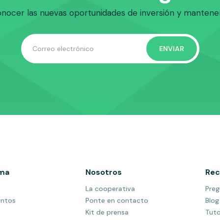
nocer las nuevas oportunidades de inversión y manteners
rma
Nosotros
Rec
La cooperativa
Preg
entos
Ponte en contacto
Blog
Kit de prensa
Tuto